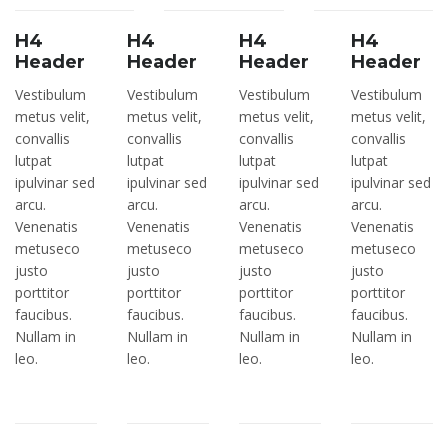
H4
H4
H4
H4
Header
Header
Header
Header
Vestibulum
Vestibulum
Vestibulum
Vestibulum
metus velit,
metus velit,
metus velit,
metus velit,
convallis
convallis
convallis
convallis
lutpat
lutpat
lutpat
lutpat
ipulvinar sed
ipulvinar sed
ipulvinar sed
ipulvinar sed
arcu.
arcu.
arcu.
arcu.
Venenatis
Venenatis
Venenatis
Venenatis
metuseco
metuseco
metuseco
metuseco
justo
justo
justo
justo
porttitor
porttitor
porttitor
porttitor
faucibus.
faucibus.
faucibus.
faucibus.
Nullam in
Nullam in
Nullam in
Nullam in
leo.
leo.
leo.
leo.