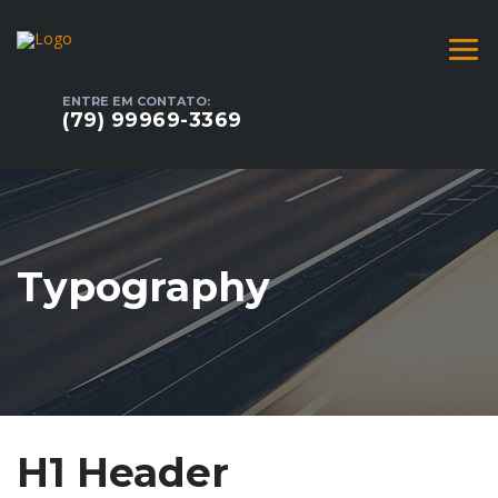
ENTRE EM CONTATO:
(79) 99969-3369
Typography
H1 Header